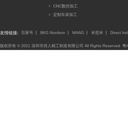
CNC数控加工
定制车床加工
友情链接:
百家号
BKG Nordson
MAAG
米思米
Direct Ind
版权所有 © 2021 深圳市得人精工制造有限公司 All Rights Reserved
粤I