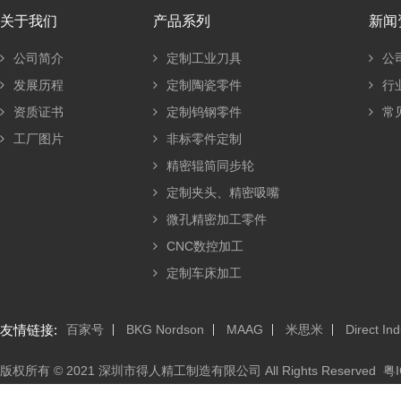
关于我们
产品系列
新闻
公司简介
定制工业刀具
公
发展历程
定制陶瓷零件
行
资质证书
定制钨钢零件
常
工厂图片
非标零件定制
精密辊筒同步轮
定制夹头、精密吸嘴
微孔精密加工零件
CNC数控加工
定制车床加工
友情链接:
百家号
BKG Nordson
MAAG
米思米
Direct Ind
版权所有 © 2021 深圳市得人精工制造有限公司 All Rights Reserved
粤I