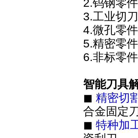
2.钨钢零
3.工业切
4.微孔零
5.精密零
6.非标零
智能刀具
◼
精密切
合金固定刀
◼
特种加