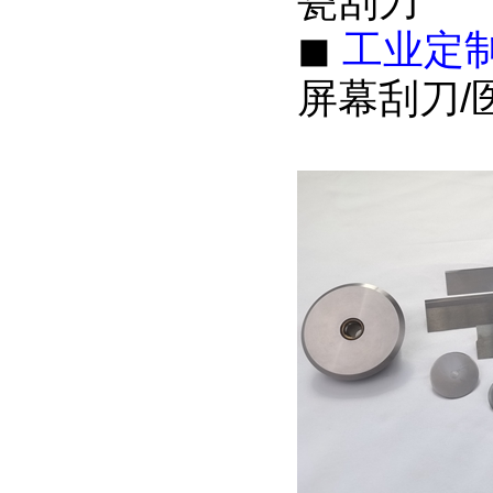
瓷刮刀
◼
工业定
屏幕刮刀/