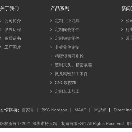
关于我们
产品系列
新闻
公司简介
定制工业刀具
公
发展历程
定制陶瓷零件
行
资质证书
定制钨钢零件
常
工厂图片
非标零件定制
精密辊筒同步轮
定制夹头、精密吸嘴
微孔精密加工零件
CNC数控加工
定制车床加工
友情链接:
百家号
BKG Nordson
MAAG
米思米
Direct Ind
版权所有 © 2021 深圳市得人精工制造有限公司 All Rights Reserved
粤I