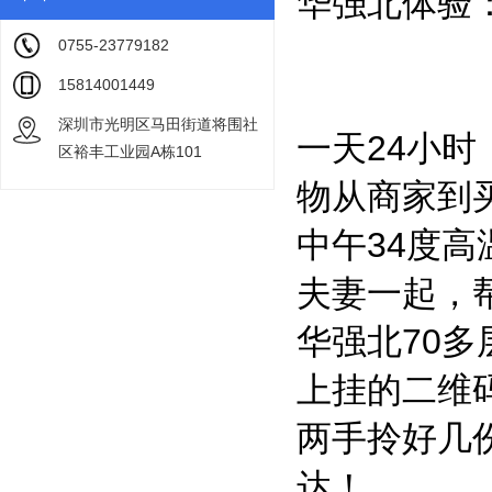
华强北体验
0755-23779182
15814001449
深圳市光明区马田街道将围社
一天24小时
区裕丰工业园A栋101
物从商家到
中午34度高
夫妻一起，
华强北70
上挂的二维
两手拎好几
达！